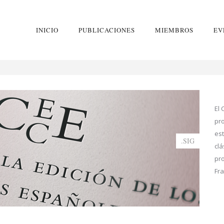
INICIO
PUBLICACIONES
MIEMBROS
EV
El 
pro
es
SIG.
clá
pro
Fra