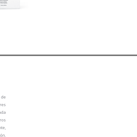
DÓTICA
 de
res
ada
ros
te,
ón.