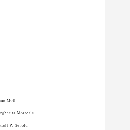
ime Moll
Alberto Blec
rgherita Morreale
Fernando Ca
ssell P. Sebold
Antonio Carr