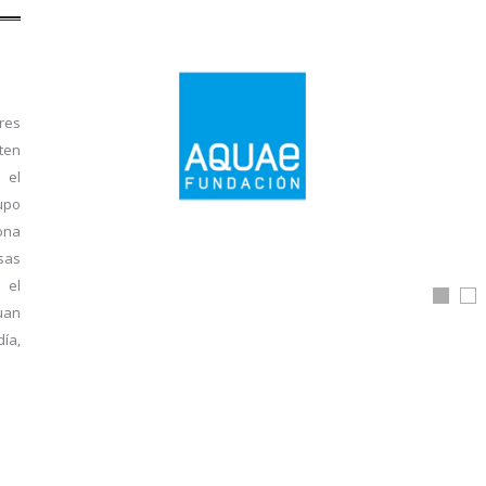
res
ten
 el
upo
ona
sas
 el
uan
día,