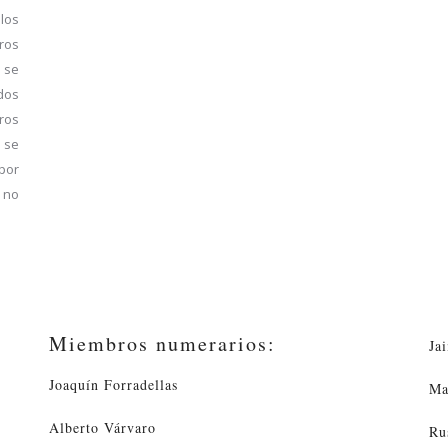
los
ros
 se
dos
bros
 se
por
e no
Miembros numerarios:
Ja
Joaquín Forradellas
Ma
Alberto Várvaro
Ru