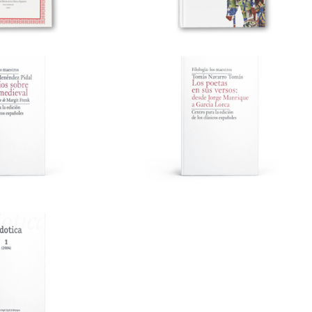
EL SABIO Y LAS
CERVANTES, EL «QUIJOTE» Y
S DE ESPAÑA
BARCELONA
SOBRE LÍRICA
LOS POETAS EN SUS VERSOS:
DIEVAL
DESDE JORGE MANRIQUE A
GARCÍA LORCA