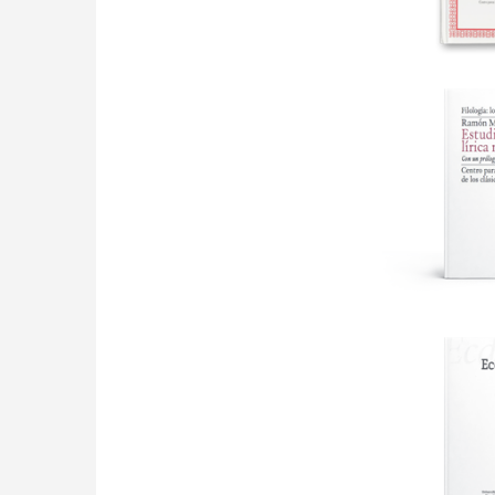
ALFONSO X 
CRÓNICA
ESTUDIOS 
ME